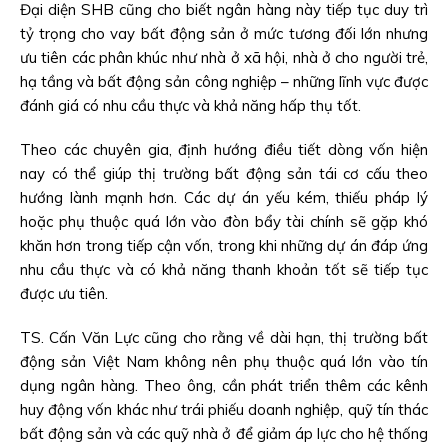
Đại diện SHB cũng cho biết ngân hàng này tiếp tục duy trì
tỷ trọng cho vay bất động sản ở mức tương đối lớn nhưng
ưu tiên các phân khúc như nhà ở xã hội, nhà ở cho người trẻ,
hạ tầng và bất động sản công nghiệp – những lĩnh vực được
đánh giá có nhu cầu thực và khả năng hấp thụ tốt.
Theo các chuyên gia, định hướng điều tiết dòng vốn hiện
nay có thể giúp thị trường bất động sản tái cơ cấu theo
hướng lành mạnh hơn. Các dự án yếu kém, thiếu pháp lý
hoặc phụ thuộc quá lớn vào đòn bẩy tài chính sẽ gặp khó
khăn hơn trong tiếp cận vốn, trong khi những dự án đáp ứng
nhu cầu thực và có khả năng thanh khoản tốt sẽ tiếp tục
được ưu tiên.
TS. Cấn Văn Lực cũng cho rằng về dài hạn, thị trường bất
động sản Việt Nam không nên phụ thuộc quá lớn vào tín
dụng ngân hàng. Theo ông, cần phát triển thêm các kênh
huy động vốn khác như trái phiếu doanh nghiệp, quỹ tín thác
bất động sản và các quỹ nhà ở để giảm áp lực cho hệ thống