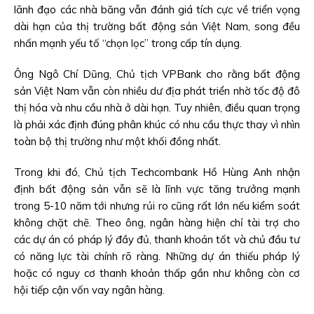
lãnh đạo các nhà băng vẫn đánh giá tích cực về triển vọng
dài hạn của thị trường bất động sản Việt Nam, song đều
nhấn mạnh yếu tố “chọn lọc” trong cấp tín dụng.
Ông Ngô Chí Dũng, Chủ tịch VPBank cho rằng bất động
sản Việt Nam vẫn còn nhiều dư địa phát triển nhờ tốc độ đô
thị hóa và nhu cầu nhà ở dài hạn. Tuy nhiên, điều quan trọng
là phải xác định đúng phân khúc có nhu cầu thực thay vì nhìn
toàn bộ thị trường như một khối đồng nhất.
Trong khi đó, Chủ tịch Techcombank Hồ Hùng Anh nhận
định bất động sản vẫn sẽ là lĩnh vực tăng trưởng mạnh
trong 5-10 năm tới nhưng rủi ro cũng rất lớn nếu kiểm soát
không chặt chẽ. Theo ông, ngân hàng hiện chỉ tài trợ cho
các dự án có pháp lý đầy đủ, thanh khoản tốt và chủ đầu tư
có năng lực tài chính rõ ràng. Những dự án thiếu pháp lý
hoặc có nguy cơ thanh khoản thấp gần như không còn cơ
hội tiếp cận vốn vay ngân hàng.