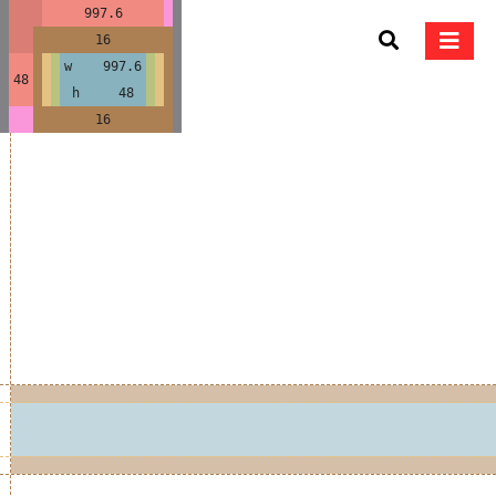
997.6
16
w 997.6
48
h 48
16