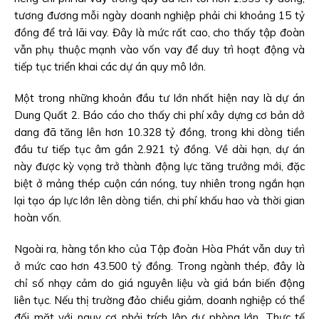
tương đương mỗi ngày doanh nghiệp phải chi khoảng 15 tỷ
đồng để trả lãi vay. Đây là mức rất cao, cho thấy tập đoàn
vẫn phụ thuộc mạnh vào vốn vay để duy trì hoạt động và
tiếp tục triển khai các dự án quy mô lớn.
Một trong những khoản đầu tư lớn nhất hiện nay là dự án
Dung Quất 2. Báo cáo cho thấy chi phí xây dựng cơ bản dở
dang đã tăng lên hơn 10.328 tỷ đồng, trong khi dòng tiền
đầu tư tiếp tục âm gần 2.921 tỷ đồng. Về dài hạn, dự án
này được kỳ vọng trở thành động lực tăng trưởng mới, đặc
biệt ở mảng thép cuộn cán nóng, tuy nhiên trong ngắn hạn
lại tạo áp lực lớn lên dòng tiền, chi phí khấu hao và thời gian
hoàn vốn.
Ngoài ra, hàng tồn kho của Tập đoàn Hòa Phát vẫn duy trì
ở mức cao hơn 43.500 tỷ đồng. Trong ngành thép, đây là
chỉ số nhạy cảm do giá nguyên liệu và giá bán biến động
liên tục. Nếu thị trường đảo chiều giảm, doanh nghiệp có thể
đối mặt với nguy cơ phải trích lập dự phòng lớn. Thực tế