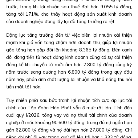
trước, trong khi lợi nhuận sau thuế đạt hơn 9.055 tỷ đồng,
tăng tới 171%, cho thấy hoạt động sản xuất kinh doanh
của doanh nghiệp đang lấy lại đà tăng trưởng rõ rệt.
Động lực tăng trưởng đến từ việc biên lợi nhuận cải thiện
mạnh khi giá vốn tăng chậm hơn doanh thu, giúp lợi nhuận
gộp tăng hơn gấp đôi lên khoảng 8.365 tỷ đồng. Bên cạnh
đó, dòng tiền từ hoạt động kinh doanh cũng có sự cải thiện
đáng kể khi chuyển từ mức âm hơn 2.800 tỷ đồng cùng kỳ
năm trước sang dương hơn 6.800 tỷ đồng trong quý đầu
năm nay, phản ánh chất lượng lợi nhuận và khả năng thu hồi
tiền mặt tốt hơn.
Tuy nhiên phía sau bức tranh lợi nhuận tích cực, áp lực tài
chính của Tập đoàn Hòa Phát vẫn ở mức rất lớn. Tính đến
cuối quý I/2026, tổng vay và nợ thuê tài chính của doanh
nghiệp ở mức khoảng 90.600 tỷ đồng, trong đó nợ ngắn hạn
gần 62.800 tỷ đồng và nợ dài hạn hơn 27.800 tỷ đồng. Chỉ
riêng chi phí lãi vay trong quý đã lên tới hơn 1.333 tỷ đồng,