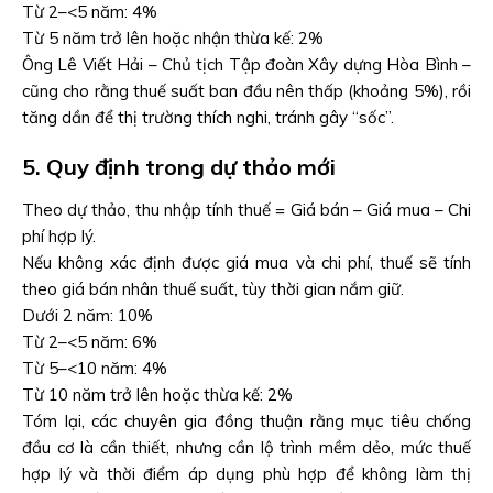
Từ 2–<5 năm: 4%
Từ 5 năm trở lên hoặc nhận thừa kế: 2%
Ông Lê Viết Hải – Chủ tịch Tập đoàn Xây dựng Hòa Bình –
cũng cho rằng thuế suất ban đầu nên thấp (khoảng 5%), rồi
tăng dần để thị trường thích nghi, tránh gây “sốc”.
5. Quy định trong dự thảo mới
Theo dự thảo, thu nhập tính thuế = Giá bán – Giá mua – Chi
phí hợp lý.
Nếu không xác định được giá mua và chi phí, thuế sẽ tính
theo giá bán nhân thuế suất, tùy thời gian nắm giữ.
Dưới 2 năm: 10%
Từ 2–<5 năm: 6%
Từ 5–<10 năm: 4%
Từ 10 năm trở lên hoặc thừa kế: 2%
Tóm lại, các chuyên gia đồng thuận rằng mục tiêu chống
đầu cơ là cần thiết, nhưng cần lộ trình mềm dẻo, mức thuế
hợp lý và thời điểm áp dụng phù hợp để không làm thị