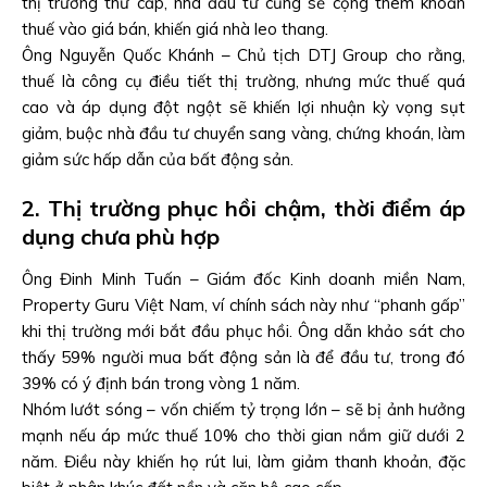
thị trường thứ cấp, nhà đầu tư cũng sẽ cộng thêm khoản
thuế vào giá bán, khiến giá nhà leo thang.
Ông Nguyễn Quốc Khánh – Chủ tịch DTJ Group cho rằng,
thuế là công cụ điều tiết thị trường, nhưng mức thuế quá
cao và áp dụng đột ngột sẽ khiến lợi nhuận kỳ vọng sụt
giảm, buộc nhà đầu tư chuyển sang vàng, chứng khoán, làm
giảm sức hấp dẫn của bất động sản.
2. Thị trường phục hồi chậm, thời điểm áp
dụng chưa phù hợp
Ông Đinh Minh Tuấn – Giám đốc Kinh doanh miền Nam,
Property Guru Việt Nam, ví chính sách này như “phanh gấp”
khi thị trường mới bắt đầu phục hồi. Ông dẫn khảo sát cho
thấy 59% người mua bất động sản là để đầu tư, trong đó
39% có ý định bán trong vòng 1 năm.
Nhóm lướt sóng – vốn chiếm tỷ trọng lớn – sẽ bị ảnh hưởng
mạnh nếu áp mức thuế 10% cho thời gian nắm giữ dưới 2
năm. Điều này khiến họ rút lui, làm giảm thanh khoản, đặc