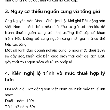
biệt ở phân khúc đất nền và căn hộ cao cấp.
3. Nguy cơ thiếu nguồn cung và tăng giá
Ông Nguyễn Văn Đính – Chủ tịch Hội Môi giới Bất động sản
Việt Nam – cảnh báo, nếu nhà đầu tư giữ tài sản lâu để
tránh thuế, nguồn cung trên thị trường thứ cấp sẽ khan
hiếm. Nếu không bổ sung nguồn cung mới, giá nhà có thể
tiếp tục tăng.
Một số lãnh đạo doanh nghiệp cũng lo ngại mức thuế 10%
sẽ gây sốc, khiến các bên giao dịch “hai giá” để lách luật,
gây thất thu ngân sách và rủi ro pháp lý.
4. Kiến nghị lộ trình và mức thuế hợp lý
hơn
Hội Môi giới Bất động sản Việt Nam đề xuất mức thuế linh
hoạt:
Dưới 1 năm: 10%
Từ 1–<2 năm: 6%