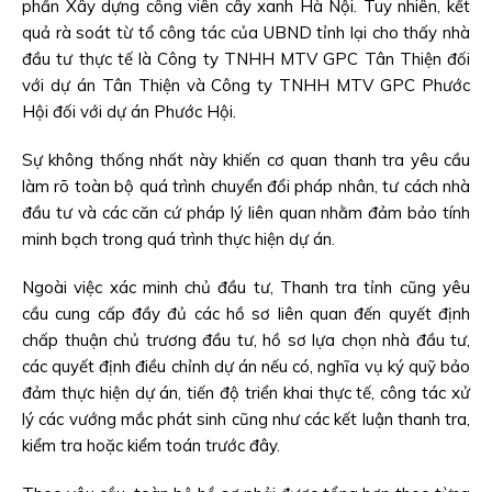
phần Xây dựng công viên cây xanh Hà Nội. Tuy nhiên, kết
quả rà soát từ tổ công tác của UBND tỉnh lại cho thấy nhà
đầu tư thực tế là Công ty TNHH MTV GPC Tân Thiện đối
với dự án Tân Thiện và Công ty TNHH MTV GPC Phước
Hội đối với dự án Phước Hội.
Sự không thống nhất này khiến cơ quan thanh tra yêu cầu
làm rõ toàn bộ quá trình chuyển đổi pháp nhân, tư cách nhà
đầu tư và các căn cứ pháp lý liên quan nhằm đảm bảo tính
minh bạch trong quá trình thực hiện dự án.
Ngoài việc xác minh chủ đầu tư, Thanh tra tỉnh cũng yêu
cầu cung cấp đầy đủ các hồ sơ liên quan đến quyết định
chấp thuận chủ trương đầu tư, hồ sơ lựa chọn nhà đầu tư,
các quyết định điều chỉnh dự án nếu có, nghĩa vụ ký quỹ bảo
đảm thực hiện dự án, tiến độ triển khai thực tế, công tác xử
lý các vướng mắc phát sinh cũng như các kết luận thanh tra,
kiểm tra hoặc kiểm toán trước đây.