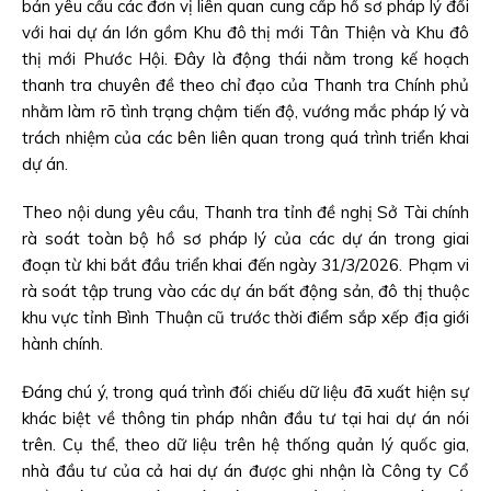
bản yêu cầu các đơn vị liên quan cung cấp hồ sơ pháp lý đối
với hai dự án lớn gồm Khu đô thị mới Tân Thiện và Khu đô
thị mới Phước Hội. Đây là động thái nằm trong kế hoạch
thanh tra chuyên đề theo chỉ đạo của Thanh tra Chính phủ
nhằm làm rõ tình trạng chậm tiến độ, vướng mắc pháp lý và
trách nhiệm của các bên liên quan trong quá trình triển khai
dự án.
Theo nội dung yêu cầu, Thanh tra tỉnh đề nghị Sở Tài chính
rà soát toàn bộ hồ sơ pháp lý của các dự án trong giai
đoạn từ khi bắt đầu triển khai đến ngày 31/3/2026. Phạm vi
rà soát tập trung vào các dự án bất động sản, đô thị thuộc
khu vực tỉnh Bình Thuận cũ trước thời điểm sắp xếp địa giới
hành chính.
Đáng chú ý, trong quá trình đối chiếu dữ liệu đã xuất hiện sự
khác biệt về thông tin pháp nhân đầu tư tại hai dự án nói
trên. Cụ thể, theo dữ liệu trên hệ thống quản lý quốc gia,
nhà đầu tư của cả hai dự án được ghi nhận là Công ty Cổ