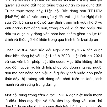
quyền sử dụng đất hoặc trúng thầu dự án có sử dụng đất.
Trước thực trạng này, Hiệp hội Bất động sản TP.HCM
(HoREA) đã có văn bản góp ý đối với dự thảo Nghị định
sửa đổi, bổ sung một số quy định trong lĩnh vực nhà ở và
kinh doanh bất động sản, trong đó đề xuất cho phép chủ
đầu tư được huy động vốn sớm hơn nhằm giảm áp lực tài
chính và tháo gỡ khó khăn trong quá trình triển khai dự án.
Theo HoREA, việc sửa đổi Nghị định 95/2024 cần được
thực hiện đồng bộ với Luật Nhà ở 2023, Luật Đất đai 2024
và các văn bản pháp luật liên quan. Mục tiêu không chỉ là
bảo đảm quyền và lợi ích hợp pháp của doanh nghiệp, người
dân mà còn nâng cao hiệu quả quản lý nhà nước, góp phần
thúc đẩy thị trường bất động sản phát triển an toàn, lành
mạnh và bền vững trong dài hạn.
Một nội dung trọng tâm được HoREA đặc biệt nhấn mạnh
là điều chỉnh quy định về điều kiện huy động vốn của chủ
đầu tư dự án nhà ở. Theo quy định hiện hành, doanh nghiệp