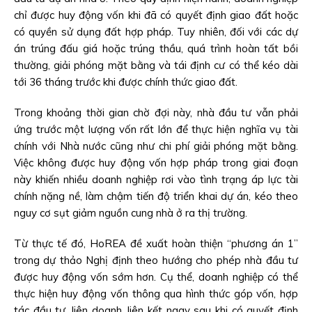
chỉ được huy động vốn khi đã có quyết định giao đất hoặc
có quyền sử dụng đất hợp pháp. Tuy nhiên, đối với các dự
án trúng đấu giá hoặc trúng thầu, quá trình hoàn tất bồi
thường, giải phóng mặt bằng và tái định cư có thể kéo dài
tới 36 tháng trước khi được chính thức giao đất.
Trong khoảng thời gian chờ đợi này, nhà đầu tư vẫn phải
ứng trước một lượng vốn rất lớn để thực hiện nghĩa vụ tài
chính với Nhà nước cũng như chi phí giải phóng mặt bằng.
Việc không được huy động vốn hợp pháp trong giai đoạn
này khiến nhiều doanh nghiệp rơi vào tình trạng áp lực tài
chính nặng nề, làm chậm tiến độ triển khai dự án, kéo theo
nguy cơ sụt giảm nguồn cung nhà ở ra thị trường.
Từ thực tế đó, HoREA đề xuất hoàn thiện “phương án 1”
trong dự thảo Nghị định theo hướng cho phép nhà đầu tư
được huy động vốn sớm hơn. Cụ thể, doanh nghiệp có thể
thực hiện huy động vốn thông qua hình thức góp vốn, hợp
tác đầu tư, liên doanh, liên kết ngay sau khi có quyết định