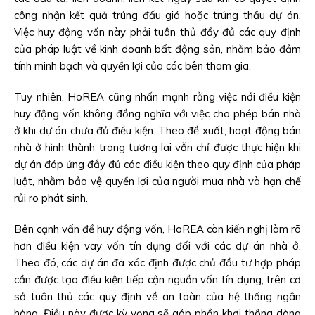
công nhận kết quả trúng đấu giá hoặc trúng thầu dự án.
Việc huy động vốn này phải tuân thủ đầy đủ các quy định
của pháp luật về kinh doanh bất động sản, nhằm bảo đảm
tính minh bạch và quyền lợi của các bên tham gia.
Tuy nhiên, HoREA cũng nhấn mạnh rằng việc nới điều kiện
huy động vốn không đồng nghĩa với việc cho phép bán nhà
ở khi dự án chưa đủ điều kiện. Theo đề xuất, hoạt động bán
nhà ở hình thành trong tương lai vẫn chỉ được thực hiện khi
dự án đáp ứng đầy đủ các điều kiện theo quy định của pháp
luật, nhằm bảo vệ quyền lợi của người mua nhà và hạn chế
rủi ro phát sinh.
Bên cạnh vấn đề huy động vốn, HoREA còn kiến nghị làm rõ
hơn điều kiện vay vốn tín dụng đối với các dự án nhà ở.
Theo đó, các dự án đã xác định được chủ đầu tư hợp pháp
cần được tạo điều kiện tiếp cận nguồn vốn tín dụng, trên cơ
sở tuân thủ các quy định về an toàn của hệ thống ngân
hàng. Điều này được kỳ vọng sẽ góp phần khơi thông dòng