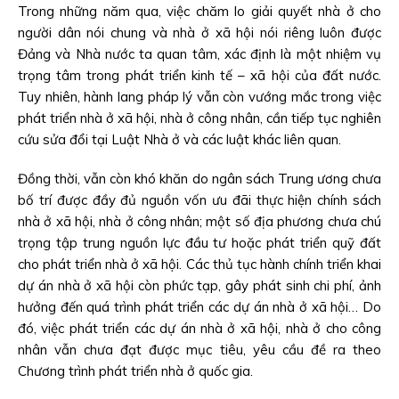
Trong những năm qua, việc chăm lo giải quyết nhà ở cho
người dân nói chung và nhà ở xã hội nói riêng luôn được
Đảng và Nhà nước ta quan tâm, xác định là một nhiệm vụ
trọng tâm trong phát triển kinh tế – xã hội của đất nước.
Tuy nhiên, hành lang pháp lý vẫn còn vướng mắc trong việc
phát triển nhà ở xã hội, nhà ở công nhân, cần tiếp tục nghiên
cứu sửa đổi tại Luật Nhà ở và các luật khác liên quan.
Đồng thời, vẫn còn khó khăn do ngân sách Trung ương chưa
bố trí được đầy đủ nguồn vốn ưu đãi thực hiện chính sách
nhà ở xã hội, nhà ở công nhân; một số địa phương chưa chú
trọng tập trung nguồn lực đầu tư hoặc phát triển quỹ đất
cho phát triển nhà ở xã hội. Các thủ tục hành chính triển khai
dự án nhà ở xã hội còn phức tạp, gây phát sinh chi phí, ảnh
hưởng đến quá trình phát triển các dự án nhà ở xã hội… Do
đó, việc phát triển các dự án nhà ở xã hội, nhà ở cho công
nhân vẫn chưa đạt được mục tiêu, yêu cầu đề ra theo
Chương trình phát triển nhà ở quốc gia.