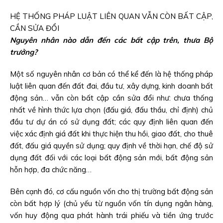
HỆ THỐNG PHÁP LUẬT LIÊN QUAN VẪN CÒN BẤT CẬP,
CẦN SỬA ĐỔI
Nguyên nhân nào dẫn đến các bất cập trên, thưa Bộ
trưởng?
Một số nguyên nhân cơ bản có thể kể đến là hệ thống pháp
luật liên quan đến đất đai, đầu tư, xây dựng, kinh doanh bất
động sản… vẫn còn bất cập cần sửa đổi như: chưa thống
nhất về hình thức lựa chọn (đấu giá, đấu thầu, chỉ định) chủ
đầu tư dự án có sử dụng đất; các quy định liên quan đến
việc xác định giá đất khi thực hiện thu hồi, giao đất, cho thuê
đất, đấu giá quyền sử dụng; quy định về thời hạn, chế độ sử
dụng đất đối với các loại bất động sản mới, bất động sản
hỗn hợp, đa chức năng…
Bên cạnh đó, cơ cấu nguồn vốn cho thị trường bất động sản
còn bất hợp lý (chủ yếu từ nguồn vốn tín dụng ngân hàng,
vốn huy động qua phát hành trái phiếu và tiền ứng trước