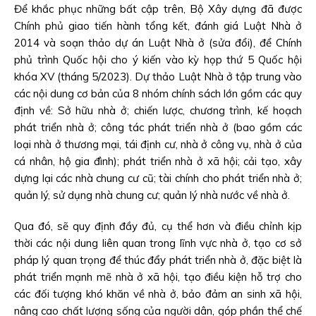
Để khắc phục những bất cập trên, Bộ Xây dựng đã được
Chính phủ giao tiến hành tổng kết, đánh giá Luật Nhà ở
2014 và soạn thảo dự án Luật Nhà ở (sửa đổi), để Chính
phủ trình Quốc hội cho ý kiến vào kỳ họp thứ 5 Quốc hội
khóa XV (tháng 5/2023). Dự thảo Luật Nhà ở tập trung vào
các nội dung cơ bản của 8 nhóm chính sách lớn gồm các quy
định về: Sở hữu nhà ở; chiến lược, chương trình, kế hoạch
phát triển nhà ở; công tác phát triển nhà ở (bao gồm các
loại nhà ở thương mại, tái định cư, nhà ở công vụ, nhà ở của
cá nhân, hộ gia đình); phát triển nhà ở xã hội; cải tạo, xây
dựng lại các nhà chung cư cũ; tài chính cho phát triển nhà ở;
quản lý, sử dụng nhà chung cư; quản lý nhà nước về nhà ở.
Qua đó, sẽ quy định đầy đủ, cụ thể hơn và điều chỉnh kịp
thời các nội dung liên quan trong lĩnh vực nhà ở, tạo cơ sở
pháp lý quan trọng để thúc đẩy phát triển nhà ở, đặc biệt là
phát triển mạnh mẽ nhà ở xã hội, tạo điều kiện hỗ trợ cho
các đối tượng khó khăn về nhà ở, bảo đảm an sinh xã hội,
nâng cao chất lượng sống của người dân, góp phần thể chế