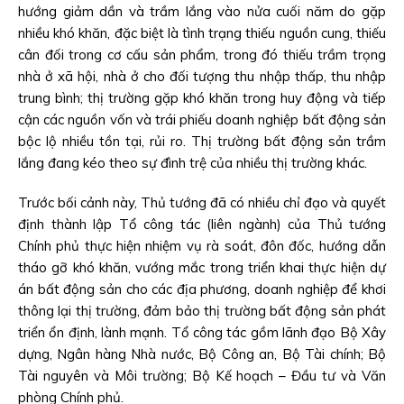
hướng giảm dần và trầm lắng vào nửa cuối năm do gặp
nhiều khó khăn, đặc biệt là tình trạng thiếu nguồn cung, thiếu
cân đối trong cơ cấu sản phẩm, trong đó thiếu trầm trọng
nhà ở xã hội, nhà ở cho đối tượng thu nhập thấp, thu nhập
trung bình; thị trường gặp khó khăn trong huy động và tiếp
cận các nguồn vốn và trái phiếu doanh nghiệp bất động sản
bộc lộ nhiều tồn tại, rủi ro. Thị trường bất động sản trầm
lắng đang kéo theo sự đình trệ của nhiều thị trường khác.
Trước bối cảnh này, Thủ tướng đã có nhiều chỉ đạo và quyết
định thành lập Tổ công tác (liên ngành) của Thủ tướng
Chính phủ thực hiện nhiệm vụ rà soát, đôn đốc, hướng dẫn
tháo gỡ khó khăn, vướng mắc trong triển khai thực hiện dự
án bất động sản cho các địa phương, doanh nghiệp để khơi
thông lại thị trường, đảm bảo thị trường bất động sản phát
triển ổn định, lành mạnh. Tổ công tác gồm lãnh đạo Bộ Xây
dựng, Ngân hàng Nhà nước, Bộ Công an, Bộ Tài chính; Bộ
Tài nguyên và Môi trường; Bộ Kế hoạch – Đầu tư và Văn
phòng Chính phủ.