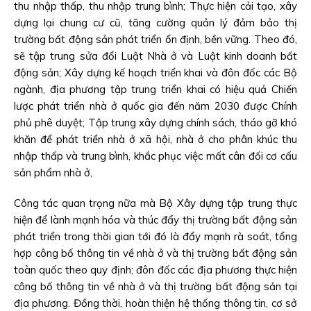
thu nhập thấp, thu nhập trung bình; Thực hiện cải tạo, xây
dựng lại chung cư cũ, tăng cường quản lý đảm bảo thị
trường bất động sản phát triển ổn định, bền vững. Theo đó,
sẽ tập trung sửa đổi Luật Nhà ở và Luật kinh doanh bất
động sản; Xây dựng kế hoạch triển khai và đôn đốc các Bộ
ngành, địa phương tập trung triển khai có hiệu quả Chiến
lược phát triển nhà ở quốc gia đến năm 2030 được Chính
phủ phê duyệt; Tập trung xây dựng chính sách, tháo gỡ khó
khăn để phát triển nhà ở xã hội, nhà ở cho phân khúc thu
nhập thấp và trung bình, khắc phục việc mất cân đối cơ cấu
sản phẩm nhà ở,
Công tác quan trọng nữa mà Bộ Xây dựng tập trung thực
hiện để lành mạnh hóa và thúc đẩy thị trường bất động sản
phát triển trong thời gian tới đó là đẩy mạnh rà soát, tổng
hợp công bố thông tin về nhà ở và thị trường bất động sản
toàn quốc theo quy định; đôn đốc các địa phương thực hiện
công bố thông tin về nhà ở và thị trường bất động sản tại
địa phương. Đồng thời, hoàn thiện hệ thống thông tin, cơ sở