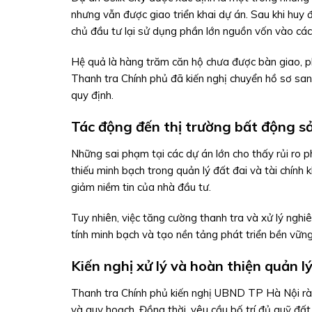
nhưng vẫn được giao triển khai dự án. Sau khi huy
chủ đầu tư lại sử dụng phần lớn nguồn vốn vào các 
Hệ quả là hàng trăm căn hộ chưa được bàn giao, phá
Thanh tra Chính phủ đã kiến nghị chuyển hồ sơ sang
quy định.
Tác động đến thị trường bất động s
Những sai phạm tại các dự án lớn cho thấy rủi ro ph
thiếu minh bạch trong quản lý đất đai và tài chín
giảm niềm tin của nhà đầu tư.
Tuy nhiên, việc tăng cường thanh tra và xử lý ngh
tính minh bạch và tạo nền tảng phát triển bền vững
Kiến nghị xử lý và hoàn thiện quản l
Thanh tra Chính phủ kiến nghị UBND TP Hà Nội rà s
và quy hoạch. Đồng thời, yêu cầu bố trí đủ quỹ đất 