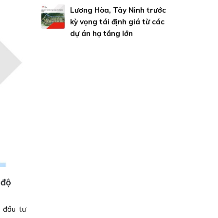
Lương Hòa, Tây Ninh trước
kỳ vọng tái định giá từ các
dự án hạ tầng lớn
 độ
TP.HCM siết quản lý nhà ở cũ thuộc tài sản
Rà soát toàn diện quỹ nhà ở thuộc sở hữu Nhà nướ
 đầu tư
TP.HCM vừa ban hành chỉ đạo yêu cầu tăng cườn