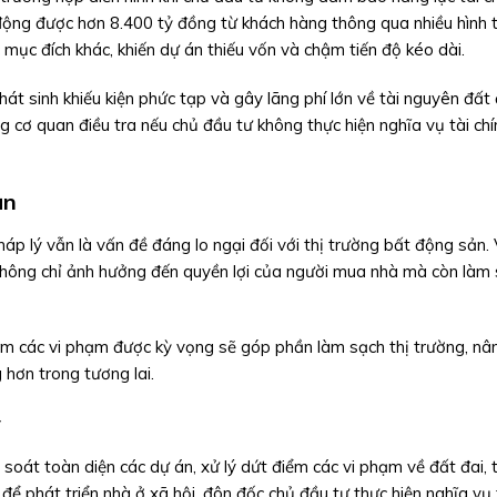
 động được hơn 8.400 tỷ đồng từ khách hàng thông qua nhiều hình 
mục đích khác, khiến dự án thiếu vốn và chậm tiến độ kéo dài.
t sinh khiếu kiện phức tạp và gây lãng phí lớn về tài nguyên đất 
 cơ quan điều tra nếu chủ đầu tư không thực hiện nghĩa vụ tài ch
ản
áp lý vẫn là vấn đề đáng lo ngại đối với thị trường bất động sản. 
h không chỉ ảnh hưởng đến quyền lợi của người mua nhà mà còn làm
iêm các vi phạm được kỳ vọng sẽ góp phần làm sạch thị trường, nâ
 hơn trong tương lai.
ý
oát toàn diện các dự án, xử lý dứt điểm các vi phạm về đất đai, t
để phát triển nhà ở xã hội, đôn đốc chủ đầu tư thực hiện nghĩa vụ 