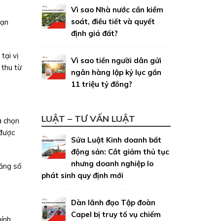
Vì sao Nhà nước cần kiểm
soát, điều tiết và quyết
oạn
định giá đất?
tại vị
Vì sao tiền người dân gửi
 thu từ
ngân hàng lập kỷ lục gần
11 triệu tỷ đồng?
LUẬT – TƯ VẤN LUẬT
a chọn
 được
Sửa Luật Kinh doanh bất
động sản: Cắt giảm thủ tục
nhưng doanh nghiệp lo
tăng số
phát sinh quy định mới
Dàn lãnh đạo Tập đoàn
Capel bị truy tố vụ chiếm
hính