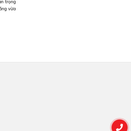
an trọng
tác quản lý đối với nhà ở cũ thuộc sở hữu nhà nước
tầng vừa
đó nhấn...
19/04/2026