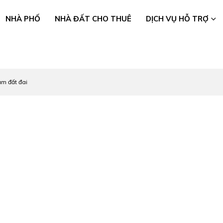
NHÀ PHỐ
NHÀ ĐẤT CHO THUÊ
DỊCH VỤ HỖ TRỢ
ạm đất đai