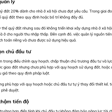
quản lý
quỹ đất 20% dành cho nhà ở xã hội chưa đạt yêu cầu. Trong giai đ
 quỹ đất theo quy định hoặc bố trí không đầy đủ.
 thế quỹ đất nhưng sau đó không triển khai xây dựng nhà ở xã hội 
hà ở cho người thu nhập thấp. Bên cạnh đó, việc quản lý nguồn tiền
h toán riêng và chưa được sử dụng hiệu quả.
ọn chủ đầu tư
ạm trong điều chỉnh quy hoạch, chấp thuận chủ trương đầu tư và lự
ợc giao đất nhưng chưa phù hợp với quy hoạch sử dụng đất, hoặc
 giá theo quy định pháp luật.
g phù hợp với quy hoạch hoặc chủ đầu tư tự ý thay đổi thiết kế, 
 phê duyệt.
 chậm tiến độ
trường hợp điển hình khi chủ đầu tư không đảm bảo năng lực tài c