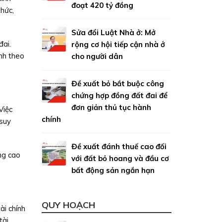
đoạt 420 tỷ đồng
thức,
Sửa đổi Luật Nhà ở: Mở
đai.
rộng cơ hội tiếp cận nhà ở
ính theo
cho người dân
Đề xuất bỏ bắt buộc công
chứng hợp đồng đất đai để
đơn giản thủ tục hành
Việc
chính
 suy
Đề xuất đánh thuế cao đối
ng cao
với đất bỏ hoang và đầu cơ
bất động sản ngắn hạn
QUY HOẠCH
ài chính
tài