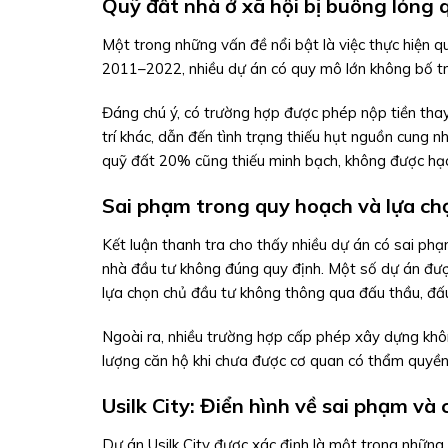
Quỹ đất nhà ở xã hội bị buông lỏng 
Một trong những vấn đề nổi bật là việc thực hiện 
2011–2022, nhiều dự án có quy mô lớn không bố trí
Đáng chú ý, có trường hợp được phép nộp tiền thay
trí khác, dẫn đến tình trạng thiếu hụt nguồn cung n
quỹ đất 20% cũng thiếu minh bạch, không được hạc
Sai phạm trong quy hoạch và lựa ch
Kết luận thanh tra cho thấy nhiều dự án có sai ph
nhà đầu tư không đúng quy định. Một số dự án đư
lựa chọn chủ đầu tư không thông qua đấu thầu, đấu
Ngoài ra, nhiều trường hợp cấp phép xây dựng khôn
lượng căn hộ khi chưa được cơ quan có thẩm quyền
Usilk City: Điển hình về sai phạm và
Dự án Usilk City được xác định là một trong những 