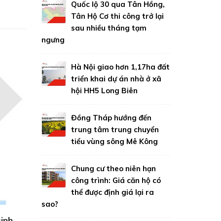
Quốc lộ 30 qua Tân Hồng,
Tân Hộ Cơ thi công trở lại
sau nhiều tháng tạm
ngưng
Hà Nội giao hơn 1,17ha đất
triển khai dự án nhà ở xã
hội HH5 Long Biên
Đồng Tháp hướng đến
trung tâm trung chuyển
tiểu vùng sông Mê Kông
Chung cư theo niên hạn
công trình: Giá căn hộ có
thể được định giá lại ra
sao?
thái
Đưa dự án kè hơn 270 tỷ ở Đồng Tháp vào