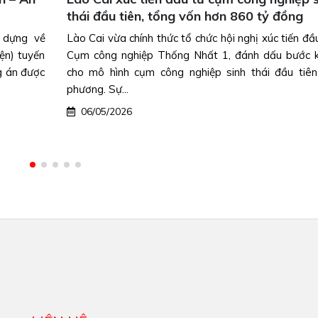
hơn 14.200 tỷ đồng tại xã Phước An
đầu tư vào
UBND Đồng Nai vừa phát đi thông báo công khai
 khởi đầu
nhà đầu tư quan tâm đến dự án Khu phức hợp đô 
n tại địa
thái và công viên chuyên đề tại xã Phước An với tổn
04/05/2026