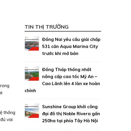
TIN THỊ TRƯỜNG
Đồng Nai yêu cầu giải chấp
531 căn Aqua Marina City
trước khi mở bán
Đồng Tháp thống nhất
nâng cấp cao tốc Mỹ An –
Cao Lãnh lên 4 làn xe hoàn
trong
chỉnh
ai
Sunshine Group khởi công
hệ thống
đại đô thị Noble Rivera gần
 đủ vai
250ha tại phía Tây Hà Nội