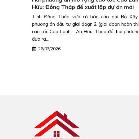
thái đầu tiên, tổng vốn hơn 860 tỷ đồng
y dựng về
Lào Cai vừa chính thức tổ chức hội nghị xúc tiến 
hiện) tuyến
Cụm công nghiệp Thống Nhất 1, đánh dấu bước
ng án được
cho mô hình cụm công nghiệp sinh thái đầu tiê
phương. Sự...
06/05/2026