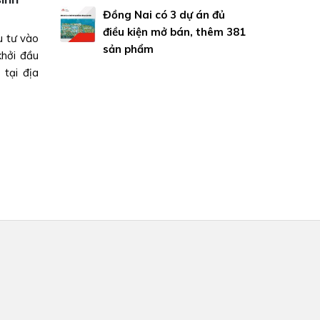
Đồng Nai có 3 dự án đủ
dụng trong tháng 10
điều kiện mở bán, thêm 381
 mời gọi
Đưa dự án kè hơn 270 tỷ ở Đồng Tháp vào sử dụng
sản phẩm
thị sinh
tháng 10Dự án kè Hổ Cứ, đoạn nối dài đến cầu Ca
g mức...
thuộc địa bàn phường 6 và xã Tịnh Thới, TP Cao Lãnh
21/09/2024