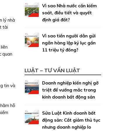
Vì sao Nhà nước cần kiểm
soát, điều tiết và quyết
định giá đất?
 lý nhà
 tài
Vì sao tiền người dân gửi
ngân hàng lập kỷ lục gần
liên
11 triệu tỷ đồng?
ớc quan
LUẬT – TƯ VẤN LUẬT
Doanh nghiệp kiến nghị gỡ
g tin và
triệt để vướng mắc trong
kinh doanh bất động sản
 nhằm hỗ
 kiểm
Sửa Luật Kinh doanh bất
động sản: Cắt giảm thủ tục
nhưng doanh nghiệp lo