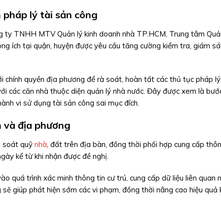
 pháp lý tài sản công
ông ty TNHH MTV Quản lý kinh doanh nhà TP.HCM, Trung tâm Quản
ng ích tại quận, huyện được yêu cầu tăng cường kiểm tra, giám sát
i chính quyền địa phương để rà soát, hoàn tất các thủ tục pháp lý 
 với các căn nhà thuộc diện quản lý nhà nước. Đây được xem là bư
nh vi sử dụng tài sản công sai mục đích.
n và địa phương
à soát quỹ
nhà
, đất trên địa bàn, đồng thời phối hợp cung cấp thôn
ngày kể từ khi nhận được đề nghị.
ào quá trình xác minh thông tin cư trú, cung cấp dữ liệu liên quan
g sẽ giúp phát hiện sớm các vi phạm, đồng thời nâng cao hiệu quả