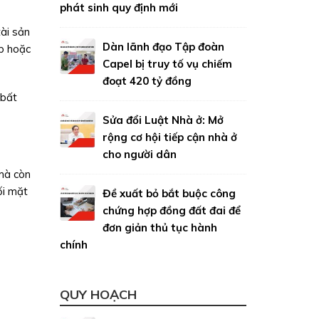
phát sinh quy định mới
tài sản
Dàn lãnh đạo Tập đoàn
áp hoặc
Capel bị truy tố vụ chiếm
đoạt 420 tỷ đồng
 bất
Sửa đổi Luật Nhà ở: Mở
rộng cơ hội tiếp cận nhà ở
cho người dân
 mà còn
ối mặt
Đề xuất bỏ bắt buộc công
chứng hợp đồng đất đai để
đơn giản thủ tục hành
chính
QUY HOẠCH