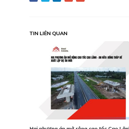
TIN LIÊN QUAN
nh – An
Lào Cai xúc tiến đầu tư cụm công nghiệp 